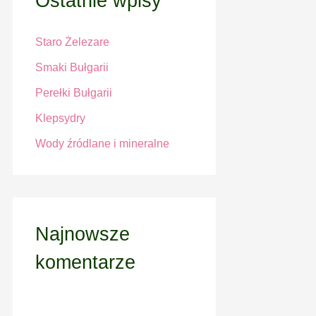
Ostatnie wpisy
h
Staro Żelezare
f
o
Smaki Bułgarii
r
Perełki Bułgarii
:
Klepsydry
Wody źródlane i mineralne
Najnowsze
komentarze