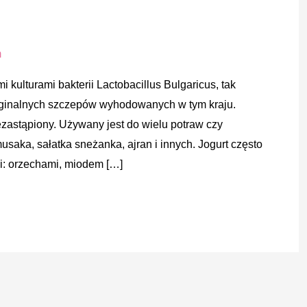
m
i kulturami bakterii Lactobacillus Bulgaricus, tak
ryginalnych szczepów wyhodowanych w tym kraju.
iezastąpiony. Używany jest do wielu potraw czy
musaka, sałatka sneżanka, ajran i innych. Jogurt często
i: orzechami, miodem […]