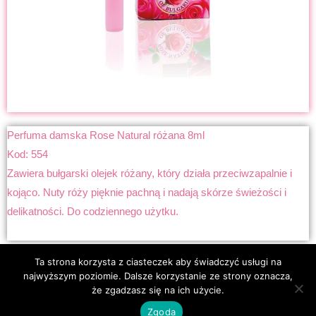
Perfuma damska Rose Natural różana 8ml
Kod: 554
Zawiera bułgarski olejek różany, który działa przeciwzapalnie i
kojąco. Nuty róży pięknie pachną i nadają skórze świeżości i
delikatności. Do codziennego użytku.
Ta strona korzysta z ciasteczek aby świadczyć usługi na
Copyright © 2026 rozamorbulgaria.com | Powered by
Astra
najwyższym poziomie. Dalsze korzystanie ze strony oznacza,
że zgadzasz się na ich użycie.
WordPress Theme
Zgoda