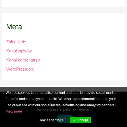
Meta
Zaloguj się
Kanał wpisów
Kanał komentarzy
WordPress.org
We use cookies to personalise content and ads, to provide social media
Ta strona korzysta z ciasteczek aby świadczyć usługi na
features and to analyse our traffic. We also share information about your
Copyright © 2026 rozamorbulgaria.com | Powered by
Astra
najwyższym poziomie. Dalsze korzystanie ze strony oznacza,
use of our site with our social media, advertising and analytics partners.
że zgadzasz się na ich użycie.
WordPress Theme
View more
Zgoda
Cookies settings
Accept
Cookies settings