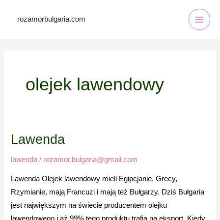
Mai
Skip
to
rozamorbulgaria.com
Men
content
olejek lawendowy
Lawenda
Lawenda
lawenda
/
rozamor.bulgaria@gmail.com
Lawenda Olejek lawendowy mieli Egipcjanie, Grecy,
Rzymianie, mają Francuzi i mają też Bułgarzy. Dziś Bułgaria
jest największym na świecie producentem olejku
lawendowego i aż 99% tego produktu trafia na eksport. Kiedy