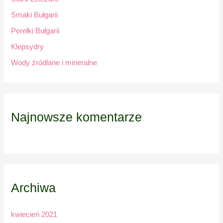
f
Smaki Bułgarii
o
Perełki Bułgarii
r
:
Klepsydry
Wody źródlane i mineralne
Najnowsze komentarze
Archiwa
kwiecień 2021