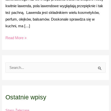
kwitnie lawenda, pola lawendowe wyglądają przepięknie i tak
też pachną. Lawenda jest składnikiem wielu kosmetyków,
perfum, olejków, balsamów. Doskonale sprawdza się w
kuchni, ma […]
Read More »
S
e
a
r
Ostatnie wpisy
c
h
Staro Żelezare