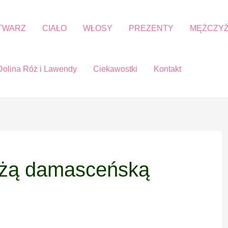
TWARZ
CIAŁO
WŁOSY
PREZENTY
MĘŻCZYŹ
Dolina Róż i Lawendy
Ciekawostki
Kontakt
óżą damasceńską