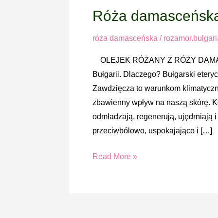
Róża damasceńsk
Róża
damasceńska
róża damasceńska
/
rozamor.bulgar
OLEJEK RÓŻANY Z RÓŻY DAMASC
Bułgarii. Dlaczego? Bułgarski etery
Zawdzięcza to warunkom klimatyczny
zbawienny wpływ na naszą skórę. K
odmładzają, regenerują, ujędrniają i
przeciwbólowo, uspokajająco i […]
Read More »