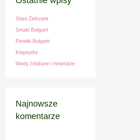
Ostatnie wpisy
h
Staro Żelezare
f
o
Smaki Bułgarii
r
Perełki Bułgarii
:
Klepsydry
Wody źródlane i mineralne
Najnowsze
komentarze