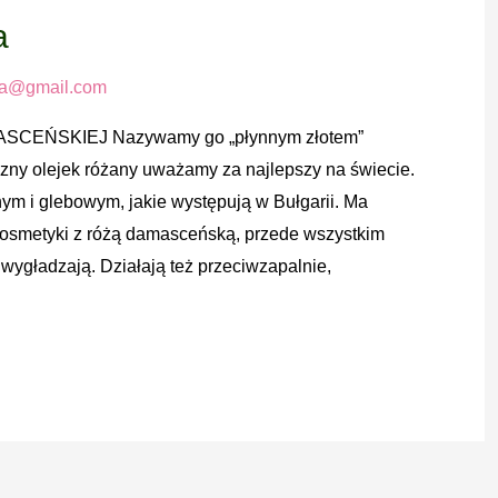
a
ia@gmail.com
EŃSKIEJ Nazywamy go „płynnym złotem”
czny olejek różany uważamy za najlepszy na świecie.
m i glebowym, jakie występują w Bułgarii. Ma
osmetyki z różą damasceńską, przede wszystkim
 wygładzają. Działają też przeciwzapalnie,